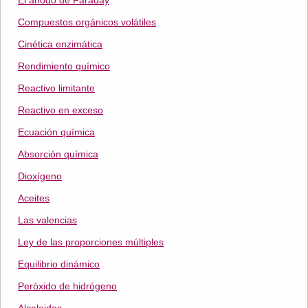
El ánodo de Faraday
Compuestos orgánicos volátiles
Cinética enzimática
Rendimiento químico
Reactivo limitante
Reactivo en exceso
Ecuación química
Absorción química
Dioxígeno
Aceites
Las valencias
Ley de las proporciones múltiples
Equilibrio dinámico
Peróxido de hidrógeno