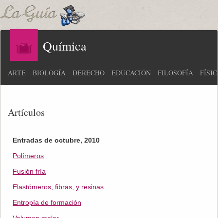
Química
ARTE
BIOLOGÍA
DERECHO
EDUCACIÓN
FILOSOFÍA
FÍSI
Artículos
Entradas de octubre, 2010
Polímeros
Fusión fría
Elastómeros, fibras, y resinas
Entropía de formación