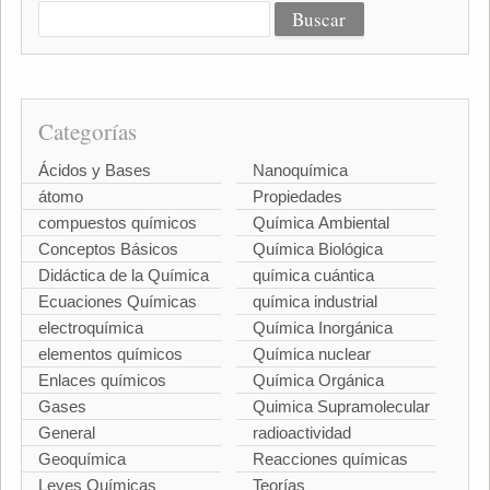
Categorías
Ácidos y Bases
Nanoquímica
átomo
Propiedades
compuestos químicos
Química Ambiental
Conceptos Básicos
Química Biológica
Didáctica de la Química
química cuántica
Ecuaciones Químicas
química industrial
electroquímica
Química Inorgánica
elementos químicos
Química nuclear
Enlaces químicos
Química Orgánica
Gases
Quimica Supramolecular
General
radioactividad
Geoquímica
Reacciones químicas
Leyes Químicas
Teorías