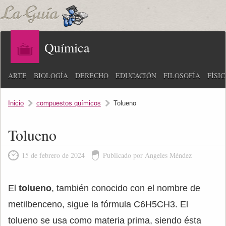
Química
ARTE
BIOLOGÍA
DERECHO
EDUCACIÓN
FILOSOFÍA
FÍSI
Inicio
compuestos químicos
Tolueno
Tolueno
15 de febrero de 2024
Publicado por Ángeles Méndez
El
tolueno
, también conocido con el nombre de
metilbenceno, sigue la fórmula C6H5CH3. El
tolueno se usa como materia prima, siendo ésta