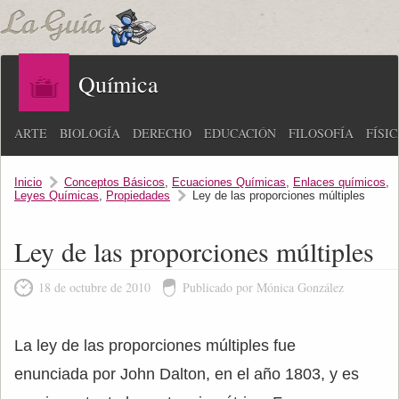
Química
ARTE
BIOLOGÍA
DERECHO
EDUCACIÓN
FILOSOFÍA
FÍSI
Inicio
Conceptos Básicos
,
Ecuaciones Químicas
,
Enlaces químicos
,
Leyes Químicas
,
Propiedades
Ley de las proporciones múltiples
Ley de las proporciones múltiples
18 de octubre de 2010
Publicado por Mónica González
La ley de las proporciones múltiples fue
enunciada por John Dalton, en el año 1803, y es