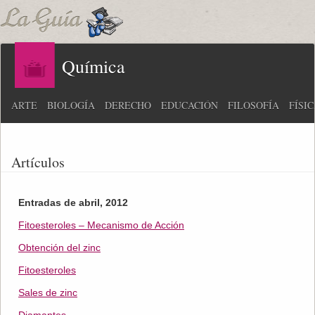
Química
ARTE
BIOLOGÍA
DERECHO
EDUCACIÓN
FILOSOFÍA
FÍSI
Artículos
Entradas de abril, 2012
Fitoesteroles – Mecanismo de Acción
Obtención del zinc
Fitoesteroles
Sales de zinc