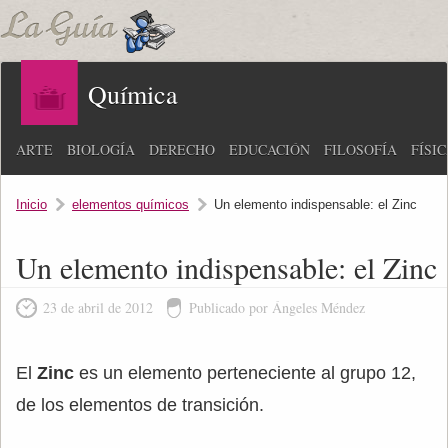
Química
ARTE
BIOLOGÍA
DERECHO
EDUCACIÓN
FILOSOFÍA
FÍSI
Inicio
elementos químicos
Un elemento indispensable: el Zinc
Un elemento indispensable: el Zinc
23 de abril de 2012
Publicado por Ángeles Méndez
El
Zinc
es un elemento perteneciente al grupo 12,
de los elementos de transición.