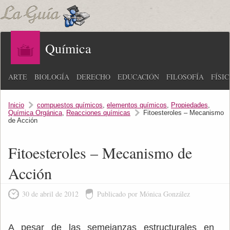
Química
ARTE
BIOLOGÍA
DERECHO
EDUCACIÓN
FILOSOFÍA
FÍSI
Inicio
compuestos químicos
,
elementos químicos
,
Propiedades
,
Química Orgánica
,
Reacciones químicas
Fitoesteroles – Mecanismo
de Acción
Fitoesteroles – Mecanismo de
Acción
30 de abril de 2012
Publicado por Mónica González
A pesar de las semejanzas estructurales en