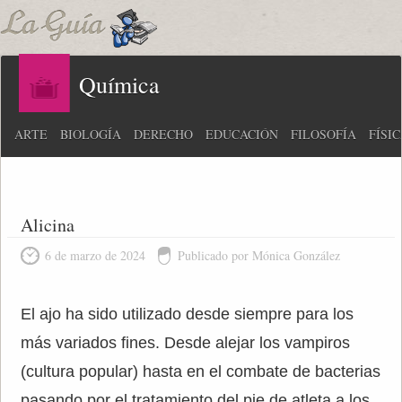
Química
ARTE
BIOLOGÍA
DERECHO
EDUCACIÓN
FILOSOFÍA
FÍSI
Alicina
6 de marzo de 2024
Publicado por Mónica González
El ajo ha sido utilizado desde siempre para los
más variados fines. Desde alejar los vampiros
(cultura popular) hasta en el combate de bacterias
pasando por el tratamiento del pie de atleta a los