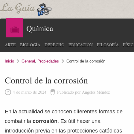
Química
ARTE
BIOLOGÍA
DERECHO
EDUCACIÓN
FILOSOFÍA
FÍSI
Inicio
General
,
Propiedades
Control de la corrosión
Control de la corrosión
4 de marzo de 2024
Publicado por Ángeles Méndez
En la actualidad se conocen diferentes formas de
combatir la
corrosión
. Es útil hacer una
introducción previa en las protecciones catódicas