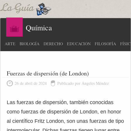
Química
ARTE
BIOLOGÍA
DERECHO
EDUCACIÓN
FILOSOFÍA
FÍSI
Fuerzas de dispersión (de London)
26 de abril de 2024
Publicado por Ángeles Méndez
Las fuerzas de dispersión, también conocidas
como fuerzas de dispersión de London, en honor
al científico Fritz London, son unas fuerzas de tipo
intermolecular. Dichas fuerzas tienen lugar entre