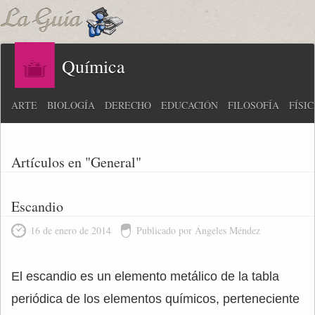
Química
ARTE
BIOLOGÍA
DERECHO
EDUCACIÓN
FILOSOFÍA
FÍSI
Artículos en "General"
Escandio
16 de enero de 2014
Publicado por Ángeles Méndez
El escandio es un elemento metálico de la tabla
periódica de los elementos químicos, perteneciente