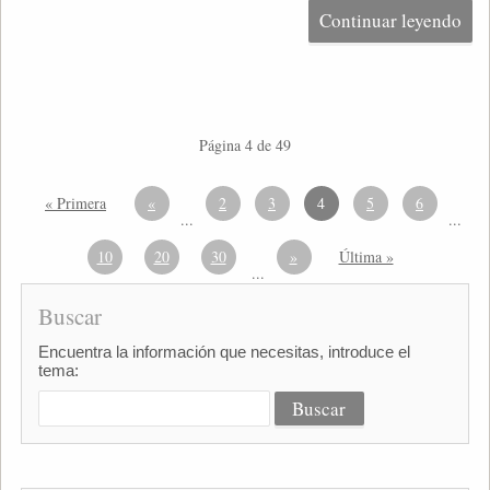
Continuar leyendo
Página 4 de 49
« Primera
«
2
3
4
5
6
...
...
10
20
30
»
Última »
...
Buscar
Encuentra la información que necesitas, introduce el
tema: