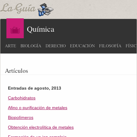
Química
ARTE
BIOLOGÍA
DERECHO
EDUCACIÓN
FILOSOFÍA
FÍSI
Artículos
Entradas de agosto, 2013
Carbohidratos
Afino o purificación de metales
Biopolímeros
Obtención electrolítica de metales