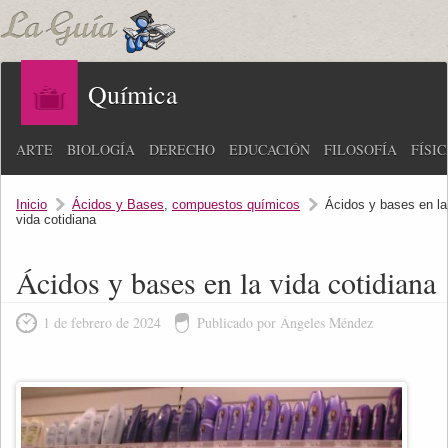
Química
ARTE
BIOLOGÍA
DERECHO
EDUCACIÓN
FILOSOFÍA
FÍSI
Inicio
Ácidos y Bases
,
compuestos químicos
Ácidos y bases en la
vida cotidiana
Ácidos y bases en la vida cotidiana
1 de febrero de 2024
Publicado por Ángeles Méndez