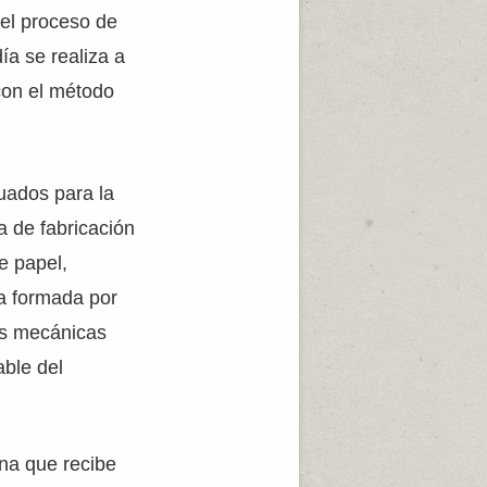
 el proceso de
ía se realiza a
con el método
uados para la
a de fabricación
e papel,
sa formada por
as mecánicas
able del
na que recibe