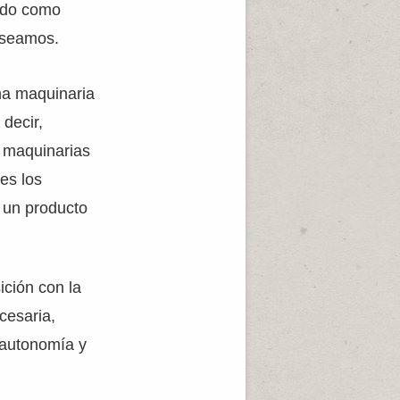
ando como
deseamos.
na maquinaria
 decir,
s maquinarias
ues los
 un producto
ción con la
cesaria,
 autonomía y