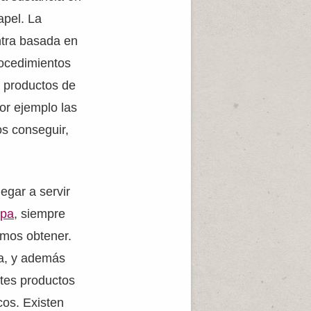
apel. La
ntra basada en
rocedimientos
s productos de
or ejemplo las
os conseguir,
egar a servir
lpa
, siempre
amos obtener.
pa, y además
tes productos
cos. Existen