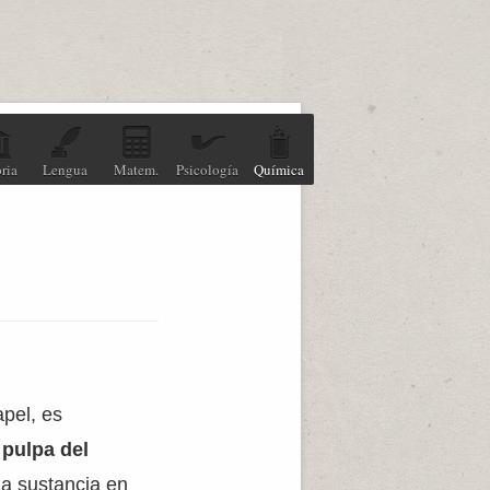
ria
Lengua
Matem.
Psicología
Química
apel, es
a
pulpa del
la sustancia en