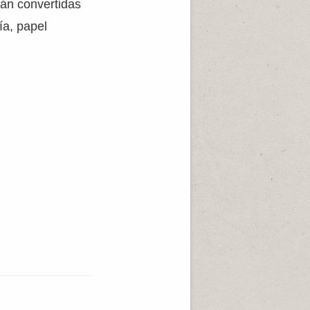
rán convertidas
ía, papel