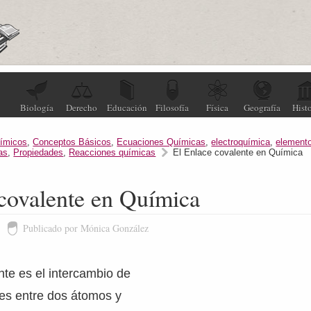
Biología
Derecho
Educación
Filosofía
Física
Geografía
Histo
ímicos
,
Conceptos Básicos
,
Ecuaciones Químicas
,
electroquímica
,
element
as
,
Propiedades
,
Reacciones químicas
El Enlace covalente en Química
covalente en Química
Publicado por Mónica González
te es el intercambio de
nes entre dos átomos y