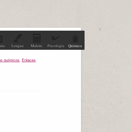
ria
Lengua
Matem.
Psicología
Química
os químicos
,
Enlaces