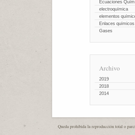
Ecuaciones Quím
electroquímica
elementos químic
Enlaces químicos
Gases
Archivo
2019
2018
2014
Queda prohibida la reproducción total o parci