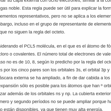
etar su capa externa con ocho electrones, similar a la co
 gas noble. Esta regla puede ser útil para explicar la fo
ementos representativos, pero no se aplica a los eleme
mbargo, incluso en el grupo de representante de elemen
que no siguen la regla del octeto.
iderando el PCL5 molécula, en el que es el átomo de fós
loro o covalentes. El número total de electrones de vale
aso no es de 10, 8, según lo predicho por la regla del oct
 por los cinco pares son los orbitales 3s, el orbital 3p y 
scara externa se ha ampliado, a fin de dar cabida a los
expansión sólo es posible para los átomos que han º orbit
zar además de los orbitales ns y np. La cubierta exterior
imero y segundo períodos no se puede ampliar porque h
no están disponibles, ya que tienen muy alta energía.