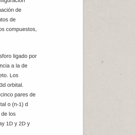
nfiguración
rmación de
ntos de
tos compuestos,
foro ligado por
ncia a la de
eto. Los
3d orbital.
 cinco pares de
al o (n-1) d
 de los
ay 1D y 2D y