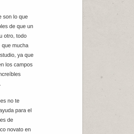
e son lo que
bles de que un
u otro, todo
te que mucha
studio, ya que
 en los campos
ncreíbles
.
ces no te
 ayuda para el
les de
ico novato en