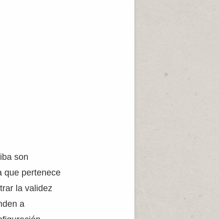
riba son
la que pertenece
rar la validez
enden a