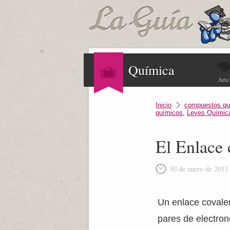
Química
Arte
Inicio
compuestos qu
químicos
,
Leyes Químic
El Enlace 
30 de enero de 2011
Un enlace covalen
pares de electro