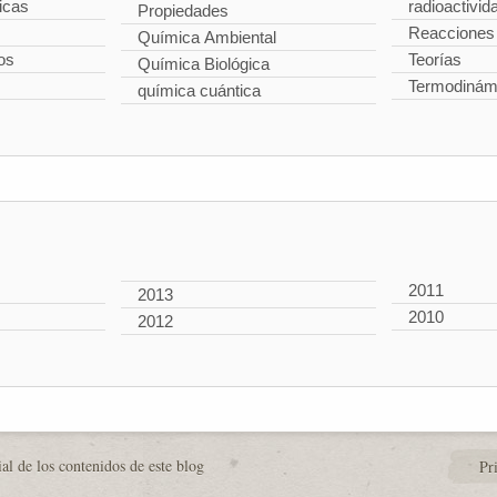
icas
radioactivid
Propiedades
Reacciones
Química Ambiental
os
Teorías
Química Biológica
Termodinám
química cuántica
2011
2013
2010
2012
al de los contenidos de este blog
Pr