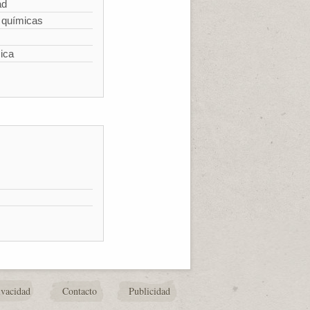
ad
 químicas
ica
ivacidad
Contacto
Publicidad