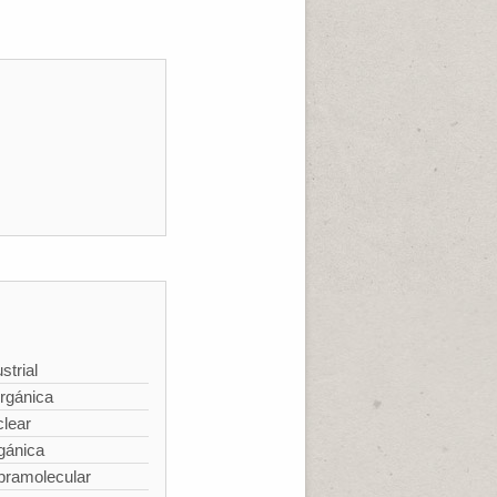
strial
rgánica
lear
gánica
pramolecular