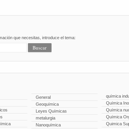
mación que necesitas, introduce el tema:
química indu
General
Química Ino
Geoquímica
icos
Química nuc
Leyes Químicas
os
Química Or
metalurgia
uímica
Quimica Su
Nanoquímica