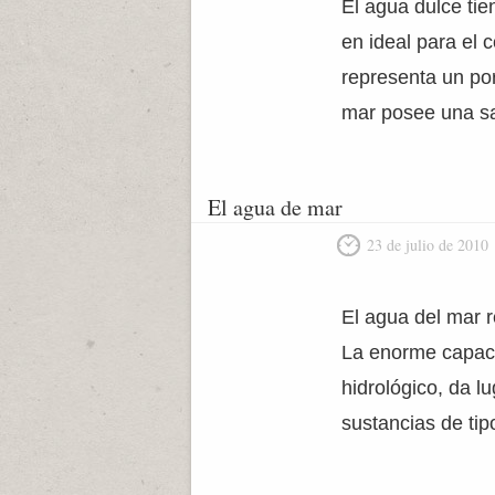
El agua dulce tie
en ideal para el
representa un por
mar posee una sa
El agua de mar
23 de julio de 2010
El agua del mar r
La enorme capaci
hidrológico, da 
sustancias de tip