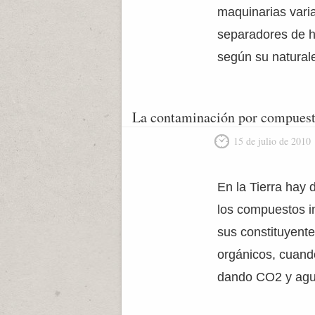
maquinarias varia
separadores de h
según su natural
La contaminación por compuest
15 de julio de 2010
En la Tierra hay 
los compuestos in
sus constituyent
orgánicos, cuando
dando CO2 y agu