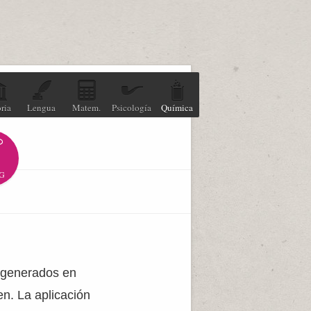
ria
Lengua
Matem.
Psicología
Química
G
s generados en
n. La aplicación