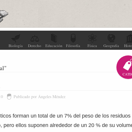
Biología
Derecho
Educación
Filosofía
Física
Geografía
Histo
al"
CATE
e
10
Publicado por Ángeles Méndez
sticos forman un total de un 7% del peso de los residuo
, pero ellos suponen alrededor de un 20 % de su volume