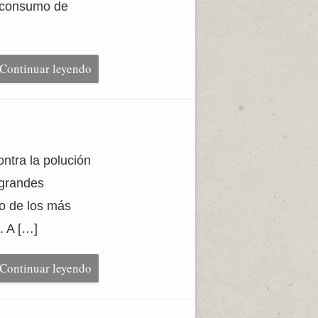
e consumo de
Continuar leyendo
ontra la polución
 grandes
o de los más
. A […]
Continuar leyendo