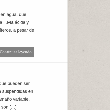
e en agua, que
 lluvia ácida y
feros, a pesar de
Continuar leyendo
 que pueden ser
an suspendidas en
tamaño variable,
s son […]