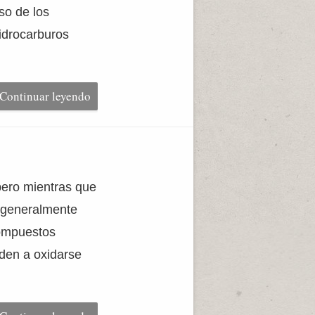
so de los
idrocarburos
Continuar leyendo
pero mientras que
, generalmente
compuestos
nden a oxidarse