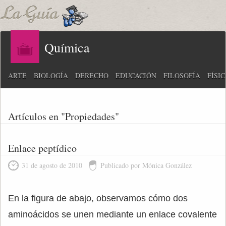
Química
ARTE
BIOLOGÍA
DERECHO
EDUCACIÓN
FILOSOFÍA
FÍSI
Artículos en "Propiedades"
Enlace peptídico
31 de agosto de 2010
Publicado por Mónica González
En la figura de abajo, observamos cómo dos
aminoácidos se unen mediante un enlace covalente