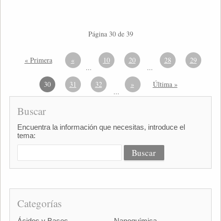
Página 30 de 39
« Primera
«
10
20
28
29
...
...
30
31
32
»
Última »
...
Buscar
Encuentra la información que necesitas, introduce el
tema:
Categorías
Ácidos y Bases
Nanoquímica