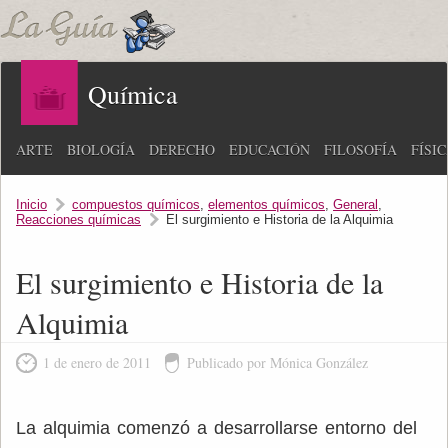
Química
ARTE
BIOLOGÍA
DERECHO
EDUCACIÓN
FILOSOFÍA
FÍSI
Inicio
compuestos químicos
,
elementos químicos
,
General
,
Reacciones químicas
El surgimiento e Historia de la Alquimia
El surgimiento e Historia de la
Alquimia
1 de enero de 2011
Publicado por Mónica González
La alquimia comenzó a desarrollarse entorno del