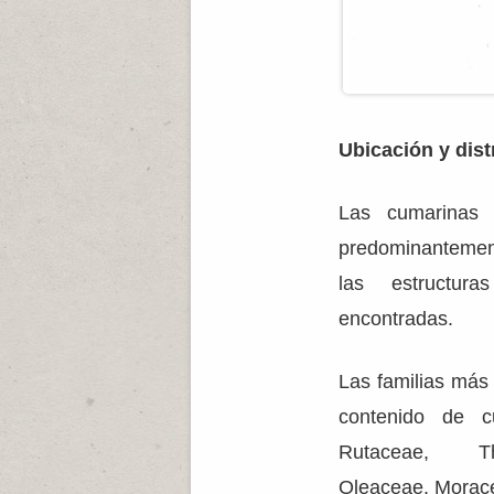
Ubicación y dist
Las cumarinas s
predominantemen
las estructu
encontradas.
Las familias más c
contenido de c
Rutaceae, Th
Oleaceae, Morac