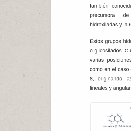
también conocid
precursora de
hidroxiladas y la 6
Estos grupos hid
o glicosilados. C
varias posicione
como en el caso 
8, originando l
lineales y angula