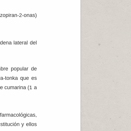
zopiran-2-onas)
dena lateral del
mbre popular de
va-tonka que es
de cumarina (1 a
farmacológicas,
titución y ellos