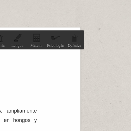
ria
Lengua
Matem.
Psicología
Química
s, ampliamente
os en hongos y