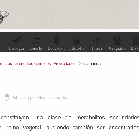
Biología
Derecho
Educación
Filosofía
Física
Geografía
Histo
ímicos
,
elementos químicos
,
Propiedades
Cumarinas
s
1
Publicado por Mónica González
constituyen una clase de metabolitos secundario
 el reino vegetal, pudiendo también ser encontrad