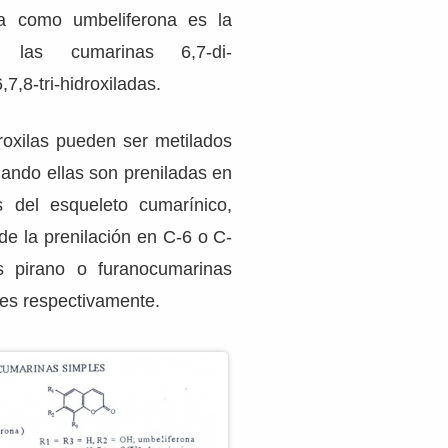
a como umbeliferona es la
 las cumarinas 6,7-di-
,7,8-tri-hidroxiladas.
roxilas pueden ser metilados
uando ellas son preniladas en
s del esqueleto cumarínico,
de la prenilación en C-6 o C-
as pirano o furanocumarinas
res respectivamente.