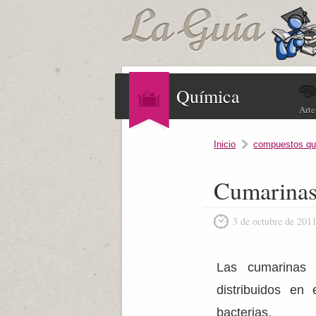
Química
Arte
Inicio
compuestos qu
Cumarina
3 de octubre de 201
Las cumarinas 
distribuidos en
bacterias.