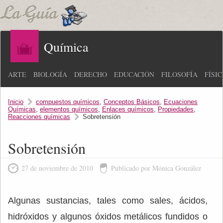
Química
ARTE
BIOLOGÍA
DERECHO
EDUCACIÓN
FILOSOFÍA
FÍSI
Inicio
compuestos químicos
,
Conceptos Básicos
,
Ecuaciones
Químicas
,
elementos químicos
,
Enlaces químicos
,
Propiedades
,
Reacciones químicas
Sobretensión
Sobretensión
27 de noviembre de 2010
Publicado por Mónica González
Algunas sustancias, tales como sales, ácidos,
hidróxidos y algunos óxidos metálicos fundidos o