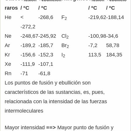
raros
/ ºC
/ ºC
/ ºC
/ ºC
He
<
-268,6
F
-219,62
-188,14
2
-272,2
Ne
-248,67
-245,92
Cl
-100,98
-34,6
2
Ar
-189,2
-185,7
Br
-7,2
58,78
2
Kr
-156,6
-152,3
I
113,5
184,35
2
Xe
-111,9
-107,1
Rn
-71
-61,8
Los puntos de fusión y ebullición son
característicos de las sustancias, es, pues,
relacionada con la intensidad de las fuerzas
intermoleculares
Mayor intensidad
==>
Mayor punto de fusión y