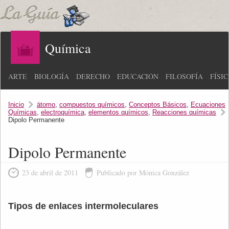
Química
ARTE
BIOLOGÍA
DERECHO
EDUCACIÓN
FILOSOFÍA
FÍSI
Inicio
átomo
,
compuestos químicos
,
Conceptos Básicos
,
Ecuaciones
Químicas
,
electroquímica
,
elementos químicos
,
Reacciones químicas
Dipolo Permanente
Dipolo Permanente
23 de abril de 2011
Publicado por Mónica González
Tipos de enlaces intermoleculares