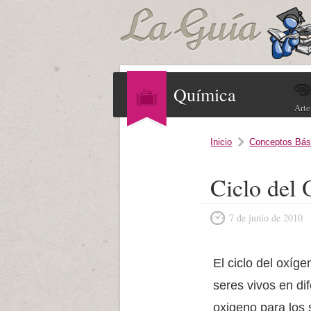
Química
Arte
Inicio
Conceptos Bás
Ciclo del
7 de junio de 2010
El ciclo del oxíg
seres vivos en di
oxigeno para los 