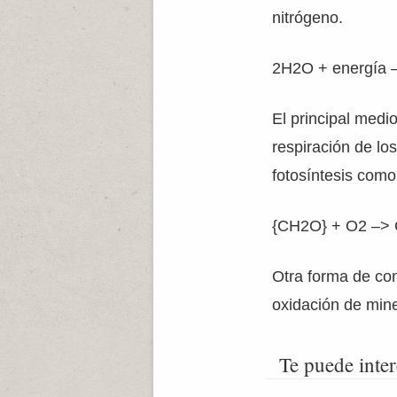
nitrógeno.
2H2O + energía 
El principal medi
respiración de los
fotosíntesis como
{CH2O} + O2 –>
Otra forma de co
oxidación de mine
Te puede inter