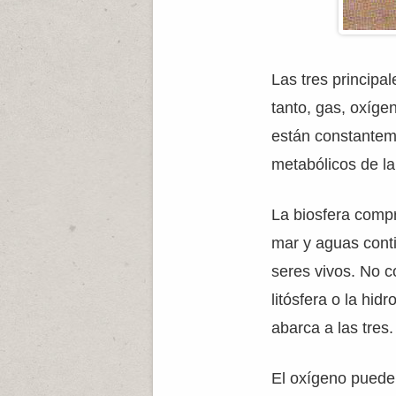
Las tres principa
tanto, gas, oxíge
están constantem
metabólicos de la
La biosfera compr
mar y aguas conti
seres vivos. No c
litósfera o la hi
abarca a las tres.
El oxígeno puede