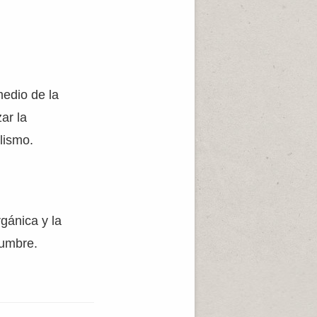
medio de la
ar la
olismo.
gánica y la
rumbre.