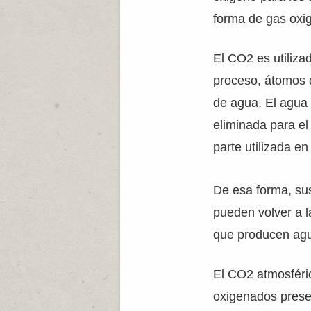
forma de gas oxi
El CO2 es utiliza
proceso, átomos 
de agua. El agua 
eliminada para el
parte utilizada e
De esa forma, su
pueden volver a l
que producen agu
El CO2 atmosféric
oxigenados presen