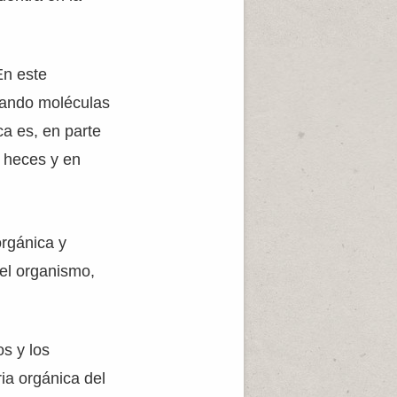
En este
mando moléculas
a es, en parte
e heces y en
rgánica y
del organismo,
os y los
ia orgánica del