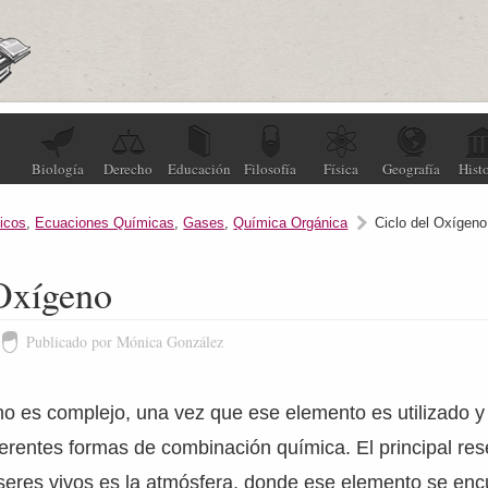
Biología
Derecho
Educación
Filosofía
Física
Geografía
Histo
icos
,
Ecuaciones Químicas
,
Gases
,
Química Orgánica
Ciclo del Oxígeno
 Oxígeno
Publicado por Mónica González
eno es complejo, una vez que ese elemento es utilizado y 
ferentes formas de combinación química. El principal res
seres vivos es la atmósfera, donde ese elemento se enc