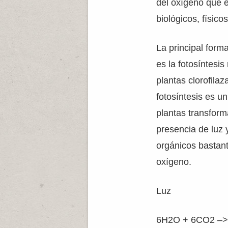
del oxígeno que 
biológicos, físico
La principal form
es la fotosíntesis
plantas clorofilaz
fotosíntesis es un
plantas transfor
presencia de luz 
orgánicos bastan
oxígeno.
Luz
6H2O + 6CO2 –>