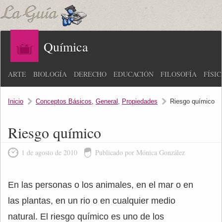
Química
ARTE
BIOLOGÍA
DERECHO
EDUCACIÓN
FILOSOFÍA
FÍSI
Inicio
Conceptos Básicos
,
General
,
Propiedades
Riesgo químico
Riesgo químico
1 de agosto de 2010
Publicado por Mónica González
En las personas o los animales, en el mar o en
las plantas, en un rio o en cualquier medio
natural. El riesgo químico es uno de los