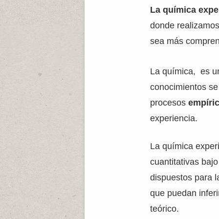
La química expe
donde realizamos
sea más comprensib
La química, es u
conocimientos se
procesos
empíri
experiencia.
La química exper
cuantitativas baj
dispuestos para l
que puedan infer
teórico.