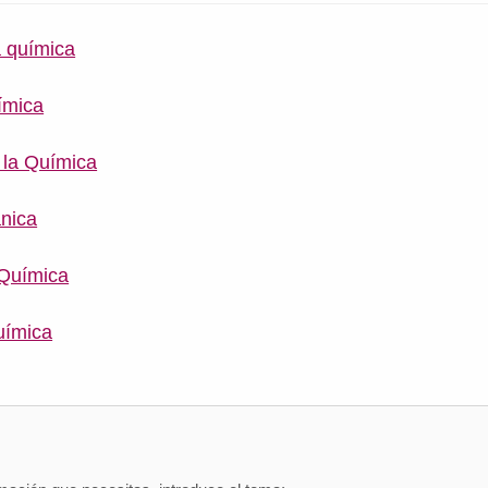
a química
ímica
 la Química
nica
 Química
uímica