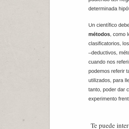
determinada hipót
Un científico deb
métodos
, como l
clasificatorios, lo
–deductivos, méto
cuando nos referi
podemos referir 
utilizados, para l
tanto, poder dar
experimento frent
Te puede inter