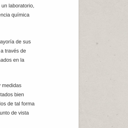
un laboratorio,
encia química
mayoría de sus
a través de
sados en la
 y medidas
stados bien
los de tal forma
unto de vista