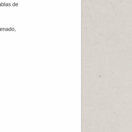
ablas de
denado,