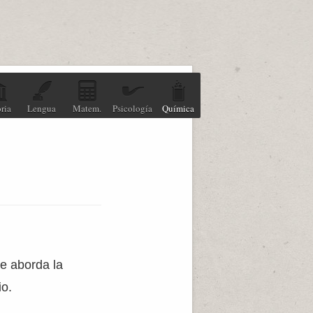
ria
Lengua
Matem.
Psicología
Química
e aborda la
io.