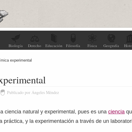
Biología
Derecho
Educación
Filosofía
Física
Geografía
Histo
ímica experimental
xperimental
Publicado por Ángeles Méndez
a ciencia natural y experimental, pues es una
ciencia
qu
a práctica, y la experimentación a través de un laborator