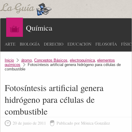
Química
ARTE
BIOLOGÍA
DERECHO
EDUCACIÓN
FILOSOFÍA
FÍSI
Inicio
átomo
,
Conceptos Básicos
,
electroquímica
,
elementos
químicos
Fotosíntesis artificial genera hidrógeno para células de
combustible
Fotosíntesis artificial genera
hidrógeno para células de
combustible
20 de junio de 2011
Publicado por Mónica González