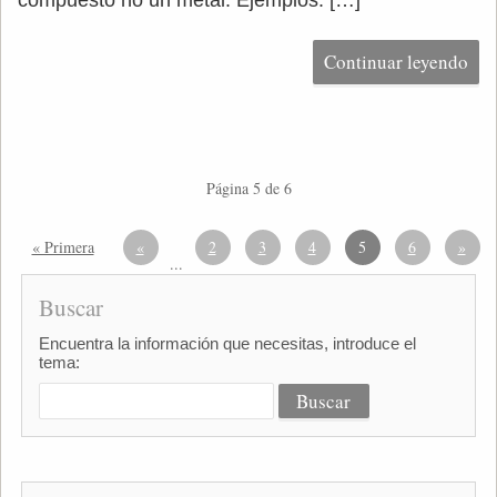
compuesto no un metal. Ejemplos: […]
Continuar leyendo
Página 5 de 6
« Primera
«
2
3
4
5
6
»
...
Buscar
Encuentra la información que necesitas, introduce el
tema: