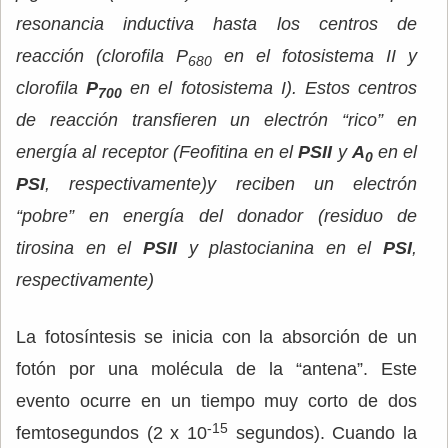
resonancia inductiva hasta los centros de
reacción (clorofila P
en el fotosistema II y
680
clorofila
P
en el fotosistema I). Estos centros
700
de reacción transfieren un electrón “rico” en
energía al receptor (Feofitina en el
PSII
y
A
en el
0
PSI
, respectivamente)y reciben un electrón
“pobre” en energía del donador (residuo de
tirosina en el
PSII
y plastocianina en el
PSI
,
respectivamente)
La fotosíntesis se inicia con la absorción de un
fotón por una molécula de la “antena”. Este
evento ocurre en un tiempo muy corto de dos
-15
femtosegundos (2 x 10
segundos). Cuando la