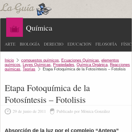
Química
ARTE
BIOLOGÍA
DERECHO
EDUCACIÓN
FILOSOFÍA
FÍSI
Inicio
compuestos químicos
,
Ecuaciones Químicas
,
elementos
químicos
,
Leyes Químicas
,
Propiedades
,
Química Orgánica
,
Reacciones
químicas
,
Teorías
Etapa Fotoquímica de la Fotosíntesis – Fotolisis
Etapa Fotoquímica de la
Fotosíntesis – Fotolisis
29 de junio de 2011
Publicado por Mónica González
Absorción de la luz por el complejo “Antena”