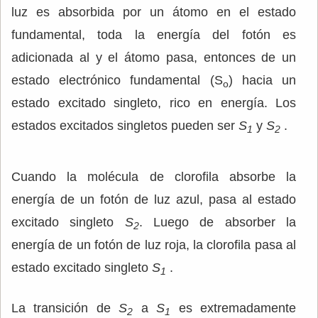
luz es absorbida por un átomo en el estado
fundamental, toda la energía del fotón es
adicionada al y el átomo pasa, entonces de un
estado electrónico fundamental (S
) hacia un
o
estado excitado singleto, rico en energía. Los
estados excitados singletos pueden ser
S
y
S
.
1
2
Cuando la molécula de clorofila absorbe la
energía de un fotón de luz azul, pasa al estado
excitado singleto
S
. Luego de absorber la
2
energía de un fotón de luz roja, la clorofila pasa al
estado excitado singleto
S
.
1
La transición de
S
a
S
es extremadamente
2
1