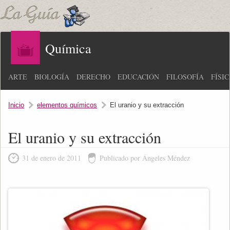
Química
ARTE
BIOLOGÍA
DERECHO
EDUCACIÓN
FILOSOFÍA
FÍSI
Inicio
elementos químicos
El uranio y su extracción
El uranio y su extracción
31 de enero de 2011
Publicado por Ángeles Méndez