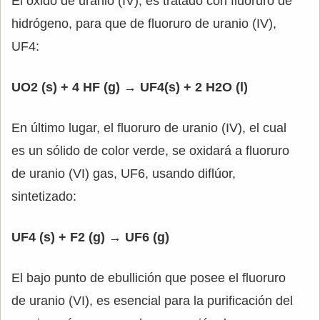
El óxido de uranio (IV), es tratado con fluoruro de
hidrógeno, para que de fluoruro de uranio (IV),
UF4:
UO2 (s) + 4 HF (g) → UF4(s) + 2 H2O (l)
En último lugar, el fluoruro de uranio (IV), el cual
es un sólido de color verde, se oxidará a fluoruro
de uranio (VI) gas, UF6, usando diflúor,
sintetizado:
UF4 (s) + F2 (g) → UF6 (g)
El bajo punto de ebullición que posee el fluoruro
de uranio (VI), es esencial para la purificación del