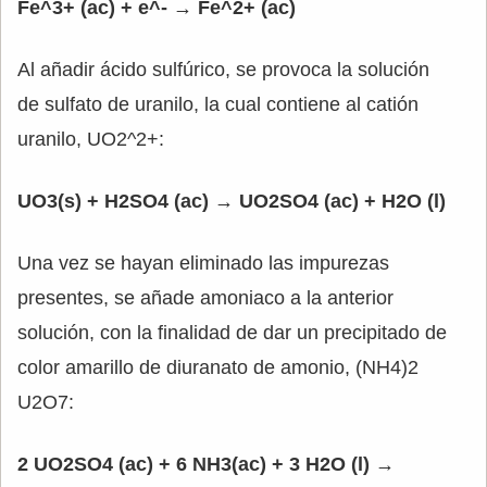
Fe^3+ (ac) + e^- → Fe^2+ (ac)
Al añadir ácido sulfúrico, se provoca la solución
de sulfato de uranilo, la cual contiene al catión
uranilo, UO2^2+:
UO3(s) + H2SO4 (ac) → UO2SO4 (ac) + H2O (l)
Una vez se hayan eliminado las impurezas
presentes, se añade amoniaco a la anterior
solución, con la finalidad de dar un precipitado de
color amarillo de diuranato de amonio, (NH4)2
U2O7:
2 UO2SO4 (ac) + 6 NH3(ac) + 3 H2O (l) →