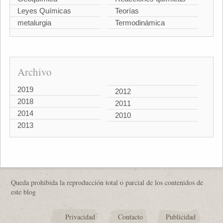
Leyes Químicas
Teorías
metalurgia
Termodinámica
Archivo
2019
2012
2018
2011
2014
2010
2013
Queda prohibida la reproducción total o parcial de los contenidos de
este blog
Privacidad
Contacto
Publicidad